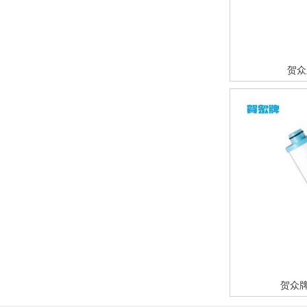
贺众牌
贺众牌 