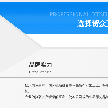
选择贺众
品牌实力
Brand strength
饮水国际品牌，国际机场机关单位高新企业加工工厂等
机。
专业的执著以及积极的研发，使本公司成为业界领先品