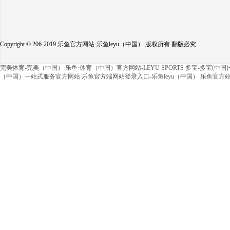
Copyright © 206-2019 乐鱼官方网站-乐鱼leyu（中国） 版权所有 翻版必究
完美体育-完美（中国）
乐鱼·体育（中国）官方网站-LEYU SPORTS
多宝-多宝(中国
（中国）一站式服务官方网站
乐鱼官方端网站登录入口-乐鱼leyu（中国）
乐鱼官方站