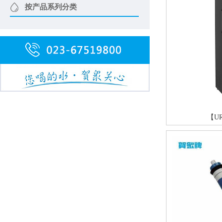
按产品系列分类
【UR-