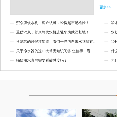
更多>>
贺众牌饮水机，客户认可，经得起市场检验！
重磅消息，贺众牌饮水机进驻华为武汉基地！
水
换滤芯的时候才知道，看似干净的自来水到底有多脏
关于净水器的这10大常见知识问答 您值得一看
什
喝饮用水真的需要看酸碱度吗？