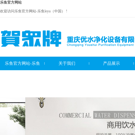
乐鱼官方网站
欢迎访问乐鱼官方网站-乐鱼leyu（中国） !
乐鱼官方网站-乐鱼
关于我们
产品展示
贺众牌饮水机系列
leyu（中国）
贺众牌净水器系列
贺众牌滤芯系列
服务中心
联系我们