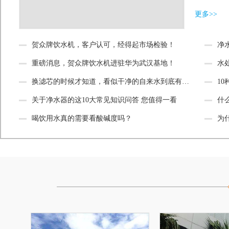
更多>>
贺众牌饮水机，客户认可，经得起市场检验！
重磅消息，贺众牌饮水机进驻华为武汉基地！
水
换滤芯的时候才知道，看似干净的自来水到底有多脏
关于净水器的这10大常见知识问答 您值得一看
什
喝饮用水真的需要看酸碱度吗？