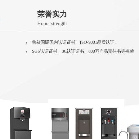
荣誉实力
Honor strength
荣获国际国内认证证书、ISO-9001品质认证、
SGS认证证书、3C认证证书、800万产品责任书等殊荣