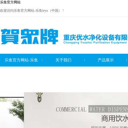
乐鱼官方网站
欢迎访问乐鱼官方网站-乐鱼leyu（中国） !
乐鱼官方网站-乐鱼
关于我们
产品展示
贺众牌饮水机系列
leyu（中国）
贺众牌净水器系列
贺众牌滤芯系列
服务中心
联系我们