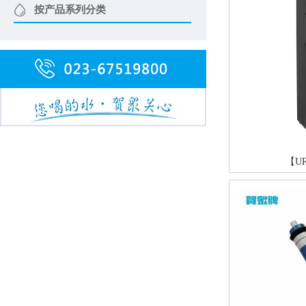
按产品系列分类
【UR-