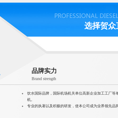
选择贺众
品牌实力
Brand strength
饮水国际品牌，国际机场机关单位高新企业加工工厂等
机。
专业的执著以及积极的研发，使本公司成为业界领先品