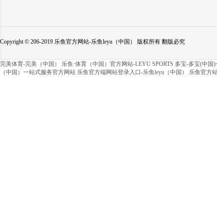
Copyright © 206-2019 乐鱼官方网站-乐鱼leyu（中国） 版权所有 翻版必究
完美体育-完美（中国）
乐鱼·体育（中国）官方网站-LEYU SPORTS
多宝-多宝(中国
（中国）一站式服务官方网站
乐鱼官方端网站登录入口-乐鱼leyu（中国）
乐鱼官方站