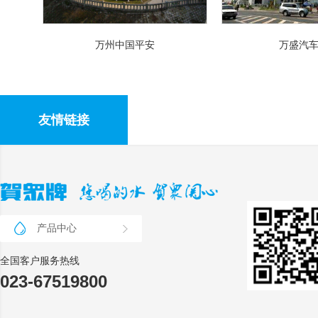
万州中国平安
万盛汽
友情链接
产品中心
全国客户服务热线
023-67519800