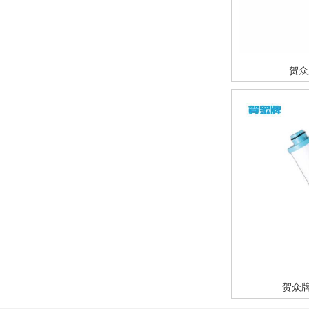
贺众牌
贺众牌 