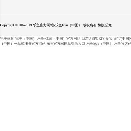
Copyright © 206-2019 乐鱼官方网站-乐鱼leyu（中国） 版权所有 翻版必究
完美体育-完美（中国）
乐鱼·体育（中国）官方网站-LEYU SPORTS
多宝-多宝(中国
（中国）一站式服务官方网站
乐鱼官方端网站登录入口-乐鱼leyu（中国）
乐鱼官方站