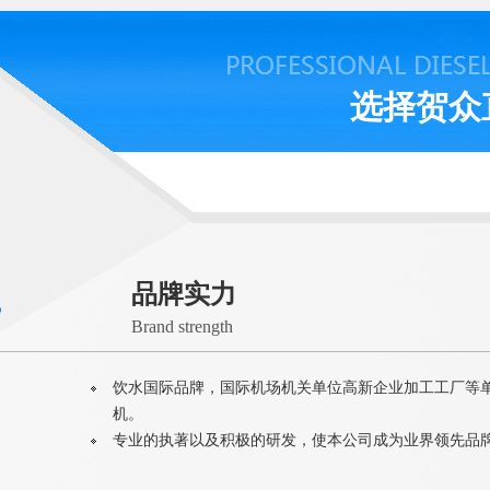
选择贺众
品牌实力
Brand strength
饮水国际品牌，国际机场机关单位高新企业加工工厂等
机。
专业的执著以及积极的研发，使本公司成为业界领先品