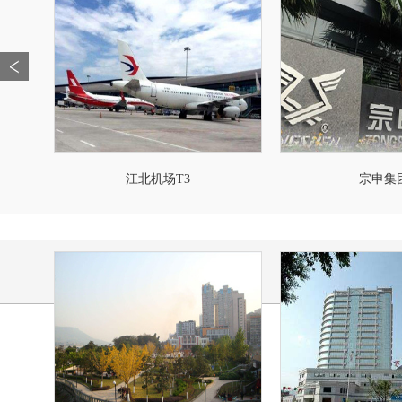
江北机场T3
宗申集