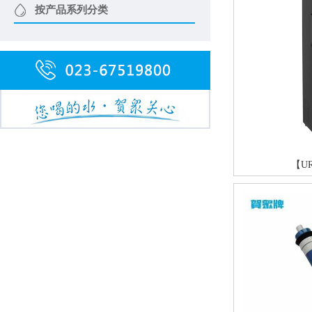
按产品系列分类
【UR-