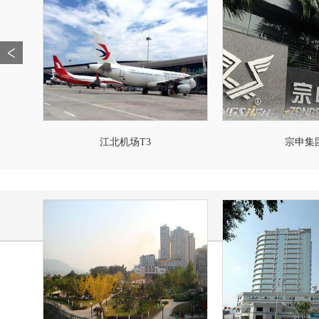
江北机场T3
宗申集