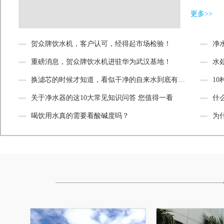
更多>>
贺众牌饮水机，客户认可，经得起市场检验！
重磅消息，贺众牌饮水机进驻华为武汉基地！
水
换滤芯的时候才知道，看似干净的自来水到底有多脏
关于净水器的这10大常见知识问答 您值得一看
什
喝饮用水真的需要看酸碱度吗？