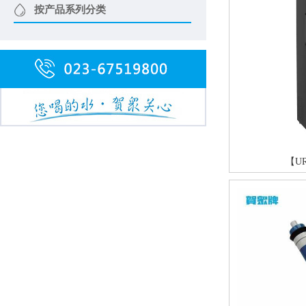
按产品系列分类
【UR-