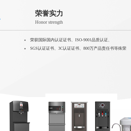
荣誉实力
Honor strength
荣获国际国内认证证书、ISO-9001品质认证、
SGS认证证书、3C认证证书、800万产品责任书等殊荣