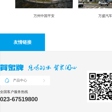
万州中国平安
万盛汽
友情链接
产品中心
全国客户服务热线
023-67519800