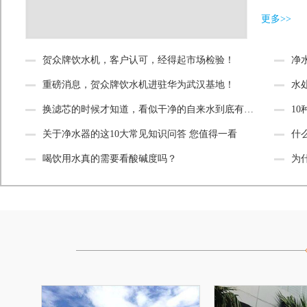
更多>>
贺众牌饮水机，客户认可，经得起市场检验！
重磅消息，贺众牌饮水机进驻华为武汉基地！
水
换滤芯的时候才知道，看似干净的自来水到底有多脏
关于净水器的这10大常见知识问答 您值得一看
什
喝饮用水真的需要看酸碱度吗？