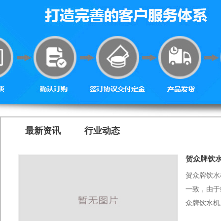
最新资讯
行业动态
贺众牌饮
贺众牌饮水
一致，由于
众牌饮水机