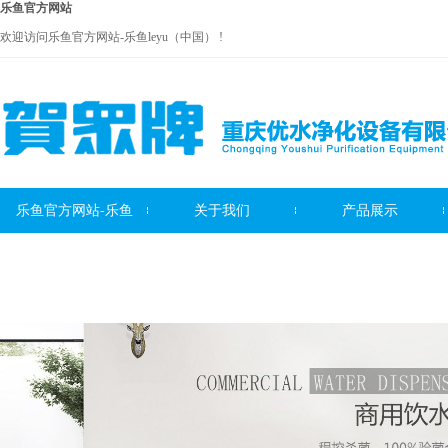
乐鱼官方网站
欢迎访问乐鱼官方网站-乐鱼leyu（中国） !
乐鱼官方网站-乐鱼
关于我们
产品展示
贺众牌饮水机系列
leyu（中国）
贺众牌净水器系列
贺众牌滤芯系列
服务中心
联系我们