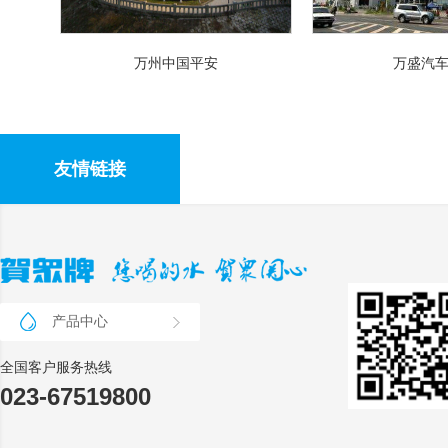
万州中国平安
万盛汽
友情链接
产品中心
全国客户服务热线
023-67519800