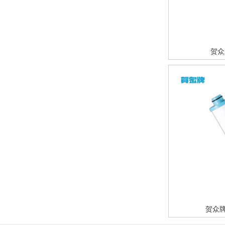
贺众牌
贺众牌 