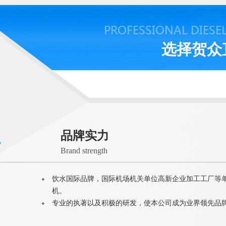
选择贺众
品牌实力
Brand strength
饮水国际品牌，国际机场机关单位高新企业加工工厂等
机。
专业的执著以及积极的研发，使本公司成为业界领先品