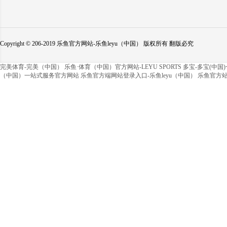
Copyright © 206-2019 乐鱼官方网站-乐鱼leyu（中国） 版权所有 翻版必究
完美体育-完美（中国）
乐鱼·体育（中国）官方网站-LEYU SPORTS
多宝-多宝(中国
（中国）一站式服务官方网站
乐鱼官方端网站登录入口-乐鱼leyu（中国）
乐鱼官方站