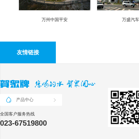
万州中国平安
万盛汽
友情链接
产品中心
全国客户服务热线
023-67519800