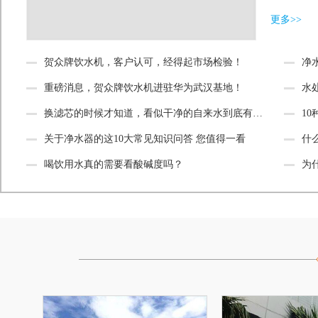
更多>>
贺众牌饮水机，客户认可，经得起市场检验！
重磅消息，贺众牌饮水机进驻华为武汉基地！
水
换滤芯的时候才知道，看似干净的自来水到底有多脏
关于净水器的这10大常见知识问答 您值得一看
什
喝饮用水真的需要看酸碱度吗？