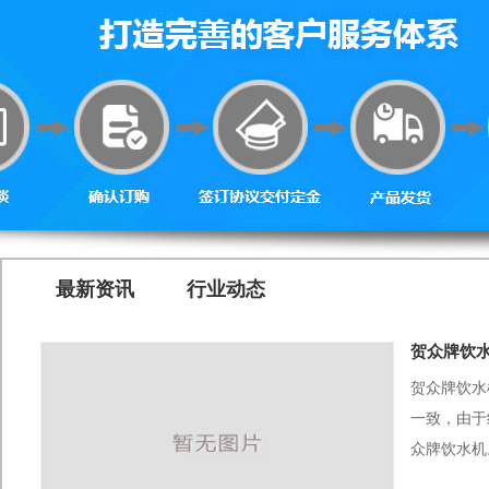
最新资讯
行业动态
贺众牌饮
贺众牌饮水
一致，由于
众牌饮水机