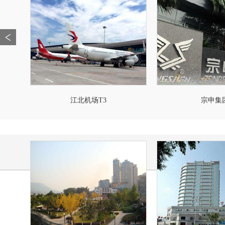
江北机场T3
宗申集