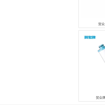
贺众牌
贺众牌 