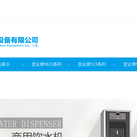
品展示
贺众牌9615系列
贺众牌313系列
贺众牌9
滤芯系列
客户案例
新闻资讯
最新