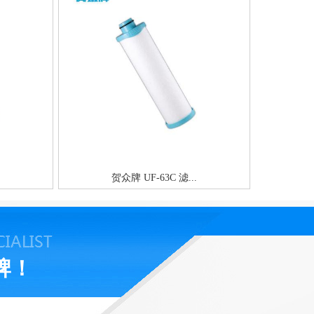
贺众牌 UF-63C 滤...
牌！