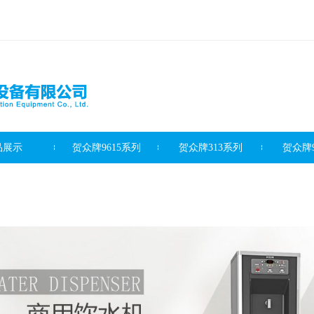
品展示
贺众牌9615系列
贺众牌313系列
贺众牌9
滤芯系列
客户案例
新闻资讯
最新