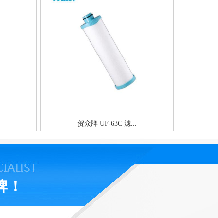
贺众牌 UF-63C 滤...
牌！