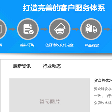
最新资讯
行业动态
贺众牌饮
贺众牌饮水
一致，由于
众牌饮水机