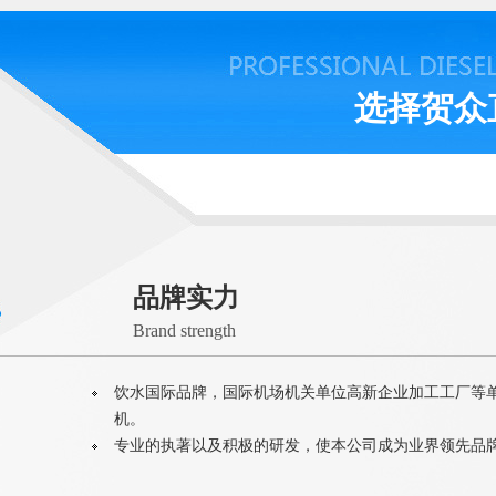
选择贺众
品牌实力
Brand strength
饮水国际品牌，国际机场机关单位高新企业加工工厂等
机。
专业的执著以及积极的研发，使本公司成为业界领先品