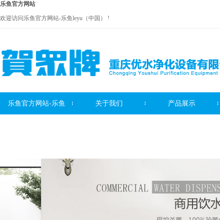
乐鱼官方网站
欢迎访问乐鱼官方网站-乐鱼leyu（中国） !
乐鱼官方网站-乐鱼
关于我们
产品展示
贺众牌饮水机系列
leyu（中国）
贺众牌净水器系列
贺众牌滤芯系列
服务中心
联系我们