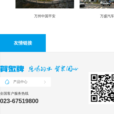
万州中国平安
万盛汽
友情链接
产品中心
全国客户服务热线
023-67519800