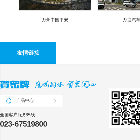
万州中国平安
万盛汽
友情链接
产品中心
全国客户服务热线
023-67519800