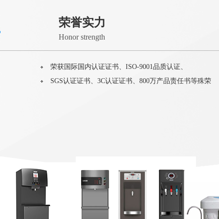
荣誉实力
Honor strength
荣获国际国内认证证书、ISO-9001品质认证、
SGS认证证书、3C认证证书、800万产品责任书等殊荣