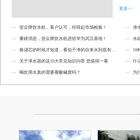
更多>>
贺众牌饮水机，客户认可，经得起市场检验！
重磅消息，贺众牌饮水机进驻华为武汉基地！
水
换滤芯的时候才知道，看似干净的自来水到底有多脏
关于净水器的这10大常见知识问答 您值得一看
什
喝饮用水真的需要看酸碱度吗？