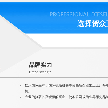
选择贺众
品牌实力
Brand strength
饮水国际品牌，国际机场机关单位高新企业加工工厂等
机。
专业的执著以及积极的研发，使本公司成为业界领先品