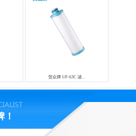
贺众牌 UF-63C 滤...
牌！