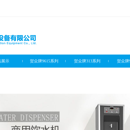
品展示
贺众牌9615系列
贺众牌313系列
贺众牌9
滤芯系列
客户案例
新闻资讯
最新