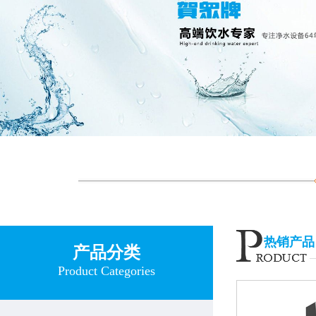
热销产品
产品分类
Product Categories