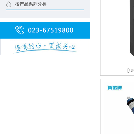
按产品系列分类
【UR-