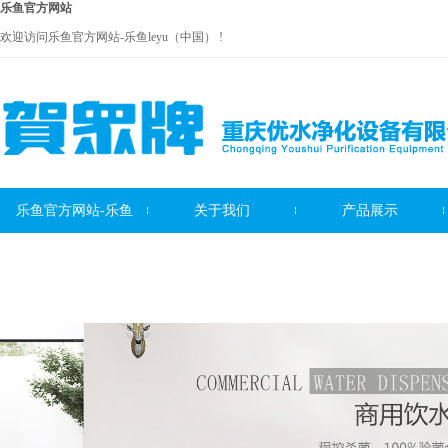
乐鱼官方网站
欢迎访问乐鱼官方网站-乐鱼leyu（中国） !
乐鱼官方网站-乐鱼
关于我们
产品展示
贺众牌饮水机系列
leyu（中国）
贺众牌净水器系列
贺众牌滤芯系列
服务中心
联系我们