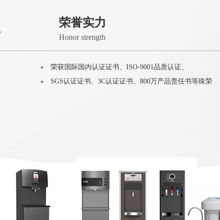
荣誉实力
Honor strength
荣获国际国内认证证书、ISO-9001品质认证、
SGS认证证书、3C认证证书、800万产品责任书等殊荣