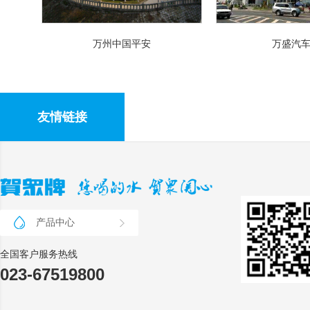
万州中国平安
万盛汽
友情链接
产品中心
全国客户服务热线
023-67519800